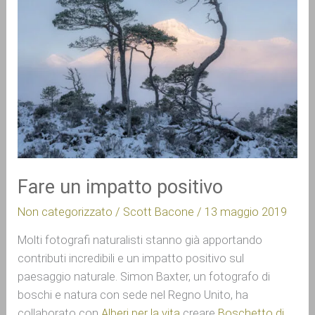
Fare un impatto positivo
Non categorizzato
/
Scott Bacone
/
13 maggio 2019
Molti fotografi naturalisti stanno già apportando 
contributi incredibili e un impatto positivo sul 
paesaggio naturale. Simon Baxter, un fotografo di 
boschi e natura con sede nel Regno Unito, ha 
collaborato con 
Alberi per la vita
 creare 
Boschetto di 