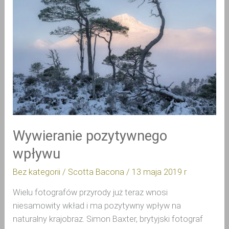
Wywieranie pozytywnego
wpływu
Bez kategorii
/
Scotta Bacona
/
13 maja 2019 r
Wielu fotografów przyrody już teraz wnosi 
niesamowity wkład i ma pozytywny wpływ na 
naturalny krajobraz. Simon Baxter, brytyjski fotograf 