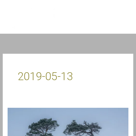
Przejdź
do
treści
2019-05-13
Wywieranie
pozytywnego
wpływu