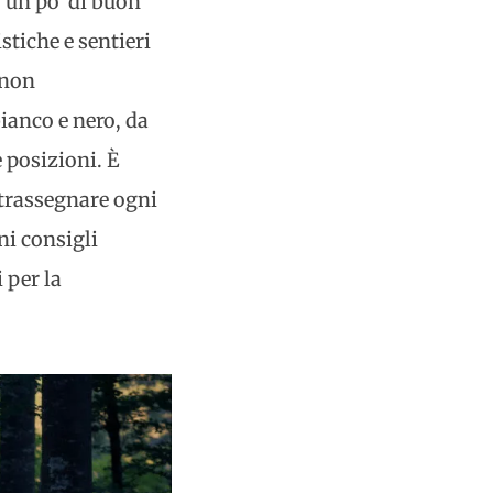
 un po' di buon
stiche e sentieri
 non
anco e nero, da
e posizioni. È
ntrassegnare ogni
ni consigli
 per la