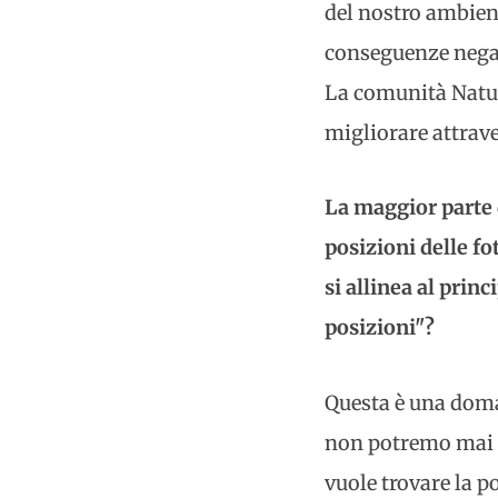
del nostro ambien
conseguenze negat
La comunità Natur
migliorare attrav
La maggior parte 
posizioni delle fo
si allinea al prin
posizioni"?
Questa è una doma
non potremo mai im
vuole trovare la p