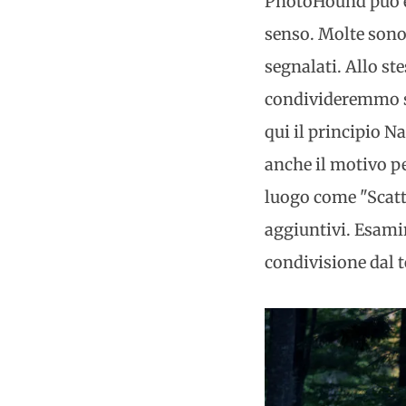
PhotoHound può es
senso. Molte sono 
segnalati. Allo s
condivideremmo su
qui il principio Na
anche il motivo p
luogo come "Scatt
aggiuntivi. Esami
condivisione dal t