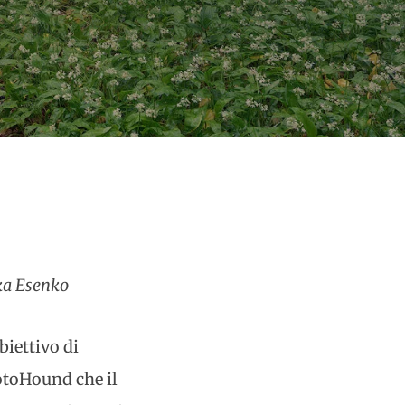
uka Esenko
biettivo di
hotoHound che il