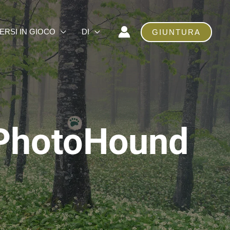
ERSI IN GIOCO
DI
GIUNTURA
: PhotoHound