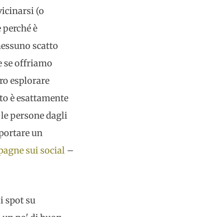
icinarsi (o
 perché è
 nessuno scatto
e se offriamo
ero esplorare
sto è esattamente
 le persone dagli
pportare un
agne sui social
–
i spot su