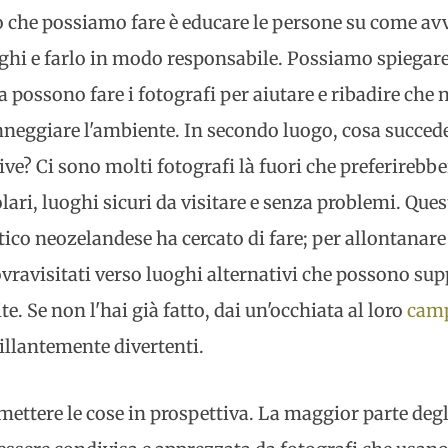
o che possiamo fare è educare le persone su come avv
oghi e farlo in modo responsabile. Possiamo spiegare
 possono fare i fotografi per aiutare e ribadire che
anneggiare l'ambiente. In secondo luogo, cosa succed
ive? Ci sono molti fotografi là fuori che preferirebb
ri, luoghi sicuri da visitare e senza problemi. Que
istico neozelandese ha cercato di fare; per allontanare
vravisitati verso luoghi alternativi che possono su
e. Se non l'hai già fatto, dai un'occhiata al loro
camp
illantemente divertenti.
ttere le cose in prospettiva. La maggior parte degl