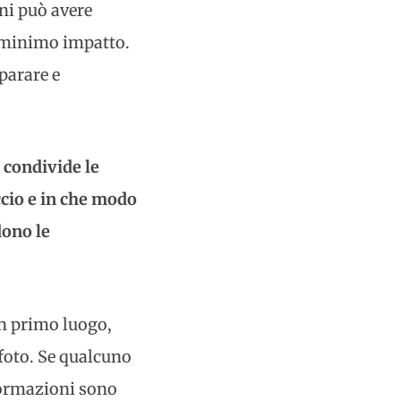
ni può avere
l minimo impatto.
parare e
 condivide le
occio e in che modo
dono le
In primo luogo,
 foto. Se qualcuno
nformazioni sono