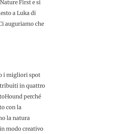
ature First e si
iesto a Luka di
 Ci auguriamo che
 i migliori spot
ribuiti in quattro
hotoHound perché
to con la
mo la natura
e in modo creativo