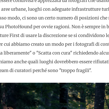
sere condivisa e apprezzata da fotografi che usano
aree urbane, luoghi con adeguate infrastrutture turi
tesso modo, ci sono un certo numero di posizioni che
 PhotoHound per ovvie ragioni. Non è sempre in bi
ture First di usare la discrezione se si condividono l
er cui abbiamo creato un modo per i fotografi di co
a liberamente" o "Scatta con cura" richiedendo alcu
niamo anche quali luoghi dovrebbero essere rifiutati
eam di curatori perché sono "troppo fragili".