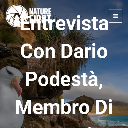
Vai
al
Entrevista
contenuto
Con Dario
Podestà,
Membro Di