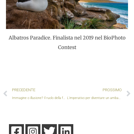
Albatros Paradice. Finalista nel 2019 nel BioPhoto
Contest
Precedente
PRECEDENTE
PROSSIMO
Immagine o illusione? Il ruolo della fotografia naturalistica
L'imperativo per diventare un ambasciatore per la natura