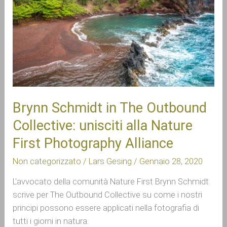
Outbound
Collective:
unisciti
alla
Nature
First
Photography
Alliance
Brynn Schmidt in The Outbound
Collective: unisciti alla Nature
First Photography Alliance
Non categorizzato
/
Lars Gesing
/
Gennaio 28, 2020
L'avvocato della comunità Nature First Brynn Schmidt 
scrive per The Outbound Collective su come i nostri 
principi possono essere applicati nella fotografia di 
tutti i giorni in natura.