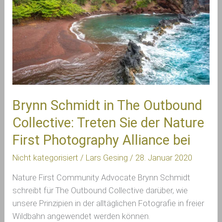
Outbound
Collective:
Treten
Sie
der
Nature
First
Photography
Brynn Schmidt in The Outbound
Alliance
Collective: Treten Sie der Nature
bei
First Photography Alliance bei
Nicht kategorisiert
/
Lars Gesing
/
28. Januar 2020
Nature First Community Advocate Brynn Schmidt 
schreibt für The Outbound Collective darüber, wie 
unsere Prinzipien in der alltäglichen Fotografie in freier 
Wildbahn angewendet werden können.