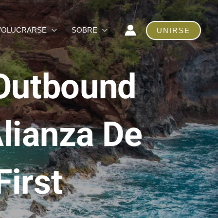
VOLUCRARSE
SOBRE
UNIRSE
 Outbound
Alianza De
First