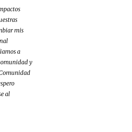
impactos
uestras
mbiar mis
onal
fiamos a
a comunidad y
la Comunidad
espero
e al