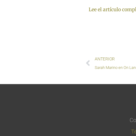
Lee el artículo comp
Previo
ANTERIOR
Co
T