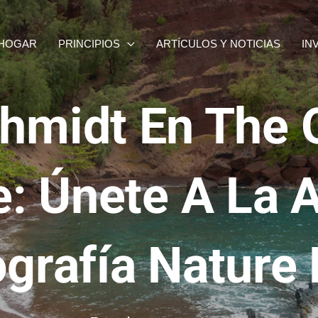
HOGAR
PRINCIPIOS
ARTÍCULOS Y NOTICIAS
IN
hmidt En The
e: Únete A La 
grafía Nature 