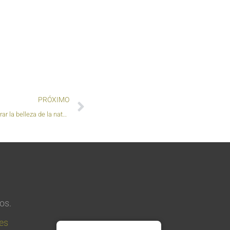
próximo
PRÓXIMO
¿Usas tu teléfono inteligente para capturar la belleza de la naturaleza? ¡Este movimiento también es para ti!
os.
ies