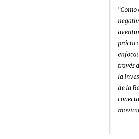
“Como c
negativ
aventur
práctic
enfocad
través 
la inve
de la R
conecta
movimie