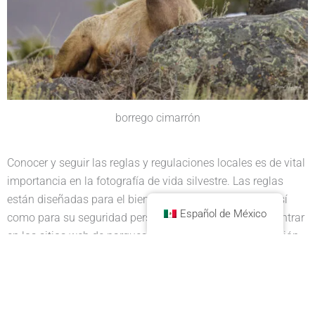
borrego cimarrón
Conocer y seguir las reglas y regulaciones locales es de vital
importancia en la fotografía de vida silvestre. Las reglas
están diseñadas para el bienestar de la vida silvestre, así
Español de México
como para su seguridad personal, y son fáciles de encontrar
en los sitios web de parques y bosques o en la información
que se le proporciona en la entrada del parque.
Asegúrese de conocer las reglas y regulaciones del área para
la distancia de observación requerida de la vida silvestre.