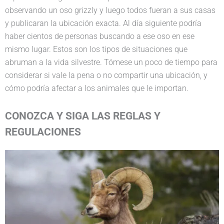
observando un oso grizzly y luego todos fueran a sus casas
y publicaran la ubicación exacta. Al día siguiente podría
haber cientos de personas buscando a ese oso en ese
mismo lugar. Estos son los tipos de situaciones que
abruman a la vida silvestre. Tómese un poco de tiempo para
considerar si vale la pena o no compartir una ubicación, y
cómo podría afectar a los animales que le importan.
CONOZCA Y SIGA LAS REGLAS Y
REGULACIONES