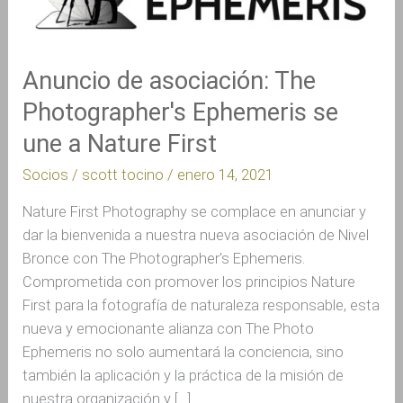
Photographer's
Ephemeris
se
Anuncio de asociación: The
une
Photographer's Ephemeris se
a
Nature
une a Nature First
First
Socios
/
scott tocino
/
enero 14, 2021
Nature First Photography se complace en anunciar y
dar la bienvenida a nuestra nueva asociación de Nivel
Bronce con The Photographer's Ephemeris.
Comprometida con promover los principios Nature
First para la fotografía de naturaleza responsable, esta
nueva y emocionante alianza con The Photo
Ephemeris no solo aumentará la conciencia, sino
también la aplicación y la práctica de la misión de
nuestra organización y […]