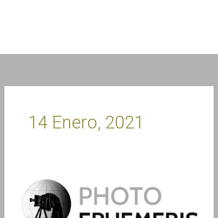
Ir
al
contenido
14 Enero, 2021
Anuncio
de
asociación:
The