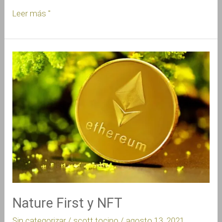
Leer más "
Nature
First
y
NFT
Nature First y NFT
Sin categorizar
/
scott tocino
/
agosto 13, 2021