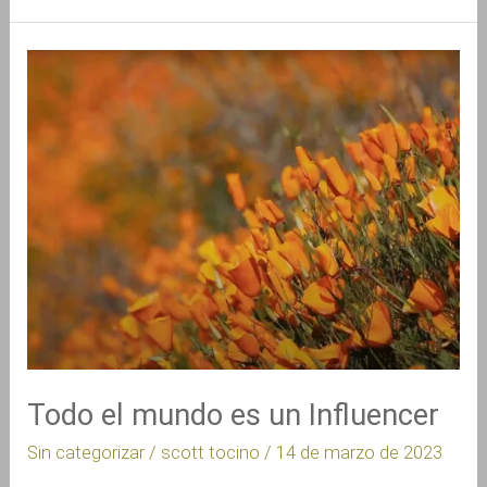
Todo
el
mundo
es
un
Influencer
Todo el mundo es un Influencer
Sin categorizar
/
scott tocino
/
14 de marzo de 2023