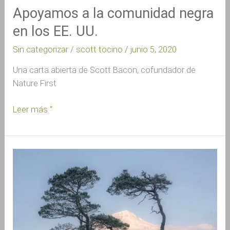
Apoyamos a la comunidad negra
en los EE. UU.
Sin categorizar
/
scott tocino
/
junio 5, 2020
Una carta abierta de Scott Bacon, cofundador de
Nature First
Leer más "
Haciendo
un
impacto
positivo