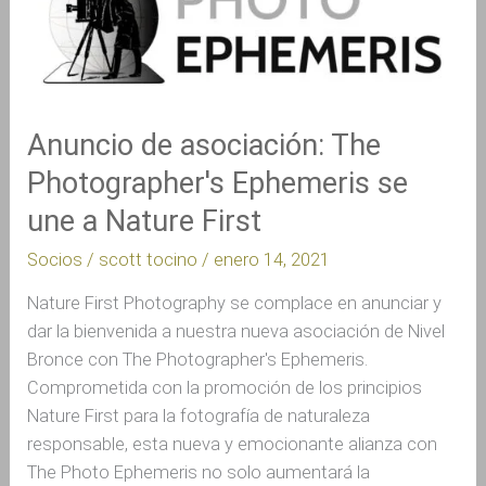
asociación:
The
Photographer's
Ephemeris
se
Anuncio de asociación: The
une
Photographer's Ephemeris se
a
Nature
une a Nature First
First
Socios
/
scott tocino
/
enero 14, 2021
Nature First Photography se complace en anunciar y
dar la bienvenida a nuestra nueva asociación de Nivel
Bronce con The Photographer's Ephemeris.
Comprometida con la promoción de los principios
Nature First para la fotografía de naturaleza
responsable, esta nueva y emocionante alianza con
The Photo Ephemeris no solo aumentará la