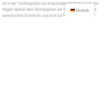
ist in der Tierfotografie von entscheidender Bedeutung. Die
Regeln dienen dem Wohlergehen der Wildtiere sowie Ihrer
Deutsch
persönlichen Sicherheit und sind auf Park- und
Waldwebsites oder auf Informationen, die Ihnen am
Parkeingang zur Verfügung gestellt werden, leicht zu finden.
Stellen Sie sicher, dass Sie die Regeln und Vorschriften des
Gebiets für den erforderlichen Betrachtungsabstand zu
Wildtieren kennen. Dies variiert normalerweise je nach Gebiet
und Tierart. Zum Beispiel müssen Sie im Yellowstone-
Nationalpark 100 Meter Abstand zu Bären und Wölfen
halten, aber nur 25 Meter Abstand zu Elchen und Hirschen.
Im Smoky-Mountains-Nationalpark gilt die Regel, einen
Abstand von 50 Metern zu Elchen und Schwarzbären
einzuhalten. Achten Sie also darauf, die Regeln in
verschiedenen Bereichen zu lernen. Achten Sie auch auf
Tiere in Bewegung. Viele Tiere können sich schnell durch ihre