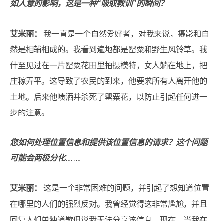
如人意的影响，这是一种“吸取教训”的瞬间？
艾米丽：
我一直是一个自然爱好者，对我来说，摄影和自
然是相辅相成的。我看到遍地都是罂粟和野生风铃草。我
什至见过在一片罂粟花田里拍摄模特，女人躺在地上，把
庄稼弄平。这导致了农民的到来，他要求所有人离开他的
土地。后来他喷洒并杀死了罂粟花，以防止引起任何进一
步的注意。
您如何处理位置信息和提供该位置信息的请求？这个问题
可能会两极分化……
艾米丽：
这是一个非常困难的问题，并引起了想知道位置
在哪里的人们的强烈反对。我曾经觉得这非常尴尬，并且
回复人们单独道歉但说我无法分享该信息。现在，当我在