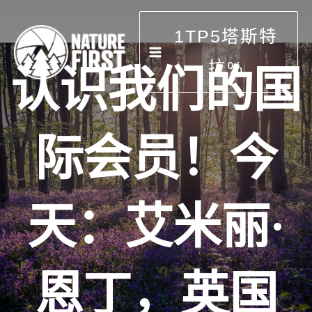
跳
到
1TP5塔斯特
内
容
拉%
认识我们的国
际会员！今
天：艾米丽·
恩丁，英国