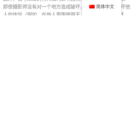
简体中文
即使摄影师没有对一个地方造成破坏，他/她仍然可能破坏他
人的体验（例如，在他人周围使用无人机、带领嘈杂的群
体、光绘）。在拍照或在线发布照片之前花时间思考潜在的
后果可以帮助避免这些问题。
如果共享位置，请自行决定。
共享位置信息可能对该位置产生重大影响。一旦一个地方被
确定为适合上镜，它就会成为吸引摄影师和公众的磁石。许
多自然景点根本无法承受访问量的显着增加。让自然区域远
离雷达是保护它们的最佳方式。如果您决定共享信息，请仅
共享不太可能因访问量增加而受到破坏的知名地点或区域的
位置。尊重选择不分享位置信息的其他摄影师。最后，考虑
不要在网上发布敏感区域的照片，即使您没有提及具体位
置。仅仅张贴一张照片可能会让摄影师产生参观该地区的愿
望，即使您不透露照片，人们通常也能找出照片的拍摄地
点。