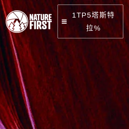
跳
到
1TP5塔斯特
内
容
拉%