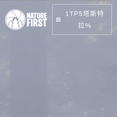
跳
到
1TP5塔斯特
内
容
拉%