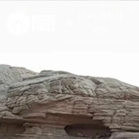
跳
到
1TP5塔斯特
内
容
拉%