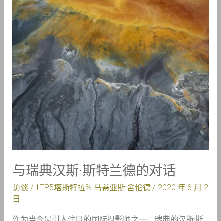
斯
·
斯
特
兰
德
的
对
话
与瑞典汉斯·斯特兰德的对话
访谈
/ 1TP5塔斯特拉%
马蒂亚斯·舍伦德
/
2020 年 6 月 2
日
作为当今最引人注目的国际摄影师之一，瑞典的汉斯·斯