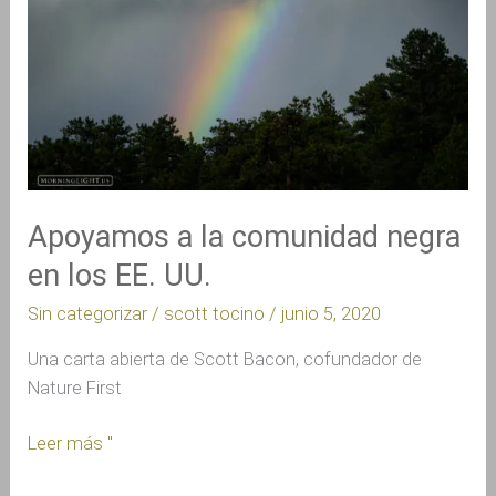
negra
en
los
EE.
UU.
Apoyamos a la comunidad negra
en los EE. UU.
Sin categorizar
/
scott tocino
/
junio 5, 2020
Una carta abierta de Scott Bacon, cofundador de
Nature First
Leer más "