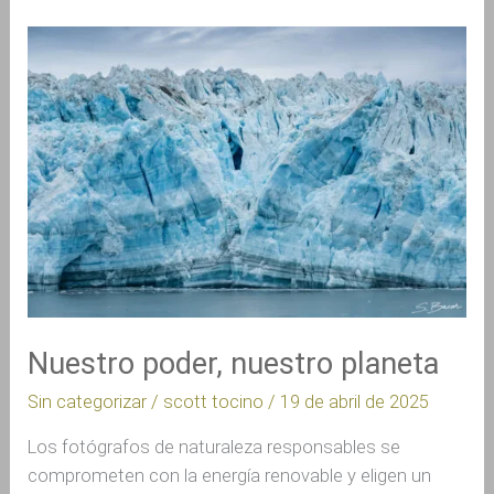
Nuestro
poder,
nuestro
planeta
Nuestro poder, nuestro planeta
Sin categorizar
/
scott tocino
/
19 de abril de 2025
Los fotógrafos de naturaleza responsables se
comprometen con la energía renovable y eligen un