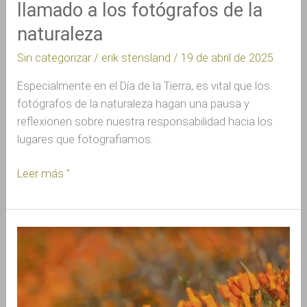
llamado a los fotógrafos de la
naturaleza
naturaleza
Sin categorizar
/
erik stensland
/
19 de abril de 2025
Especialmente en el Día de la Tierra, es vital que los
fotógrafos de la naturaleza hagan una pausa y
reflexionen sobre nuestra responsabilidad hacia los
lugares que fotografiamos.
Leer más "
Todo
el
mundo
es
un