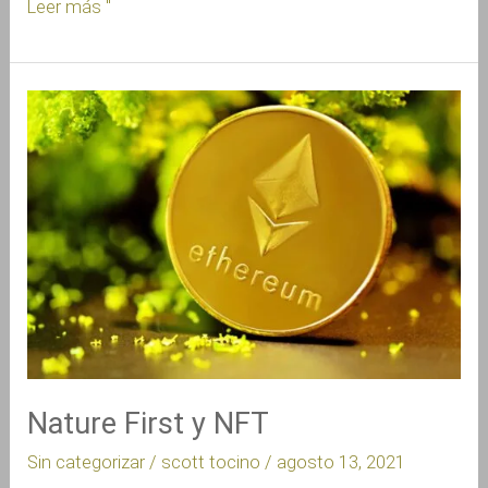
Leer más "
Nature
First
y
NFT
Nature First y NFT
Sin categorizar
/
scott tocino
/
agosto 13, 2021