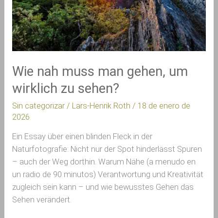
gehen,
um
wirklich
zu
sehen?
Wie nah muss man gehen, um
wirklich zu sehen?
Sin categorizar
/
Lars-Henrik Roth
/
18 de enero de
2026
Ein Essay über einen blinden Fleck in der
Naturfotografie: Nicht nur der Spot hinderlässt Spuren
– auch der Weg dorthin. Warum Nähe (a menudo en
un radio de 90 minutos) Verantwortung und Kreativität
zugleich sein kann – und wie bewusstes Gehen das
Sehen verändert.