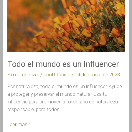
Influencer
Todo el mundo es un Influencer
Sin categorizar
/
scott tocino
/
14 de marzo de 2023
Por naturaleza, todo el mundo es un influencer. Ayude
a proteger y preservar el mundo natural. Usa tu
influencia para promover la fotografía de naturaleza
responsable, para todos.
Leer más "