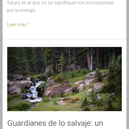
futuro en el que no se sacrifiquen los ecosistemas
por la energía.
Leer más "
Guardianes
de
lo
salvaje:
un
llamado
a
los
fotógrafos
de
Guardianes de lo salvaje: un
la