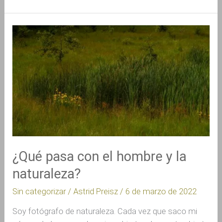
¿Qué
pasa
con
el
hombre
y
la
naturaleza?
¿Qué pasa con el hombre y la
naturaleza?
Sin categorizar
/
Astrid Preisz
/
6 de marzo de 2022
Soy fotógrafo de naturaleza. Cada vez que saco mi