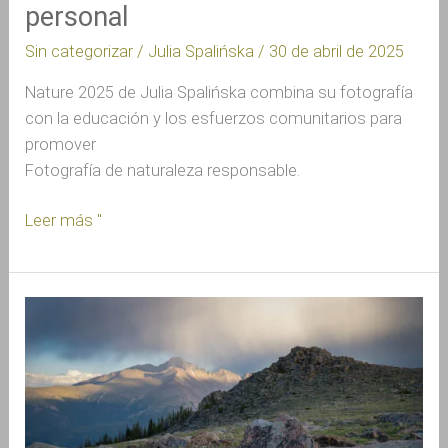
personal
Sin categorizar
/
Julia Spalińska
/
30 de abril de 2025
Nature 2025 de Julia Spalińska combina su fotografía
con la educación y los esfuerzos comunitarios para
promover
Fotografía de naturaleza responsable.
Leer más "
Recordando
nuestro
compromiso