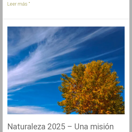
Leer más "
Naturaleza
2025
–
Una
misión
personal
Naturaleza 2025 – Una misión