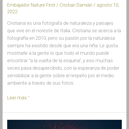
Embajador Nature First
/
Cristian Damián
/
agosto 10,
2022
Cristiana es una fotógrafa de naturaleza y paisajes
que vive en el noreste de Italia. Cristiana se acerca a la
fotografía en 2010, pero su pasión por la naturaleza
siempre ha existido desde que era una niña. Le gusta
mostrarle a la gente lo que todo el mundo puede
encontrar “a la vuelta de la esquina”, y eso muchas
veces pasa desapercibido, con la esperanza de poder
sensibilizar a la gente sobre el respeto por el medio
ambiente a través de sus fotos.
Leer más "
Entrevista