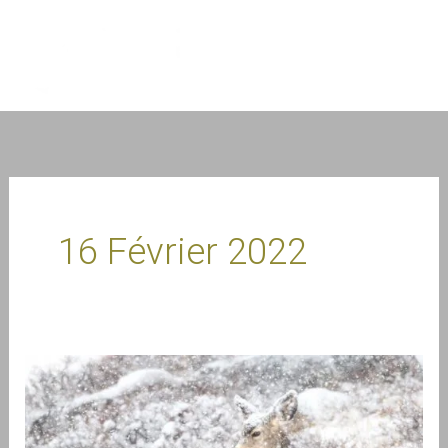
Aller
au
contenu
16 Février 2022
Infolettre
février
2022