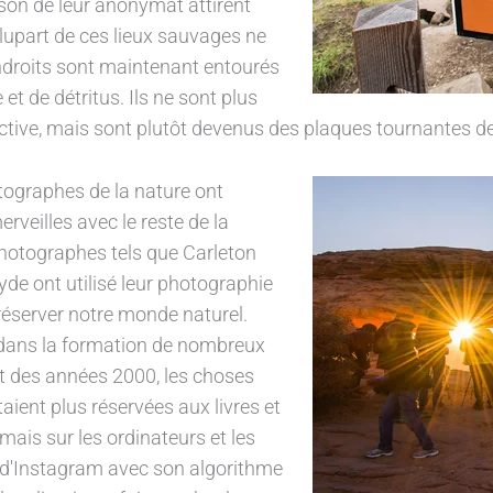
ison de leur anonymat attirent
plupart de ces lieux sauvages ne
endroits sont maintenant entourés
 et de détritus. Ils ne sont plus
active, mais sont plutôt devenus des plaques tournantes de
tographes de la nature ont
veilles avec le reste de la
hotographes tels que Carleton
de ont utilisé leur photographie
 préserver notre monde naturel.
 dans la formation de nombreux
t des années 2000, les choses
ient plus réservées aux livres et
is sur les ordinateurs et les
r d'Instagram avec son algorithme