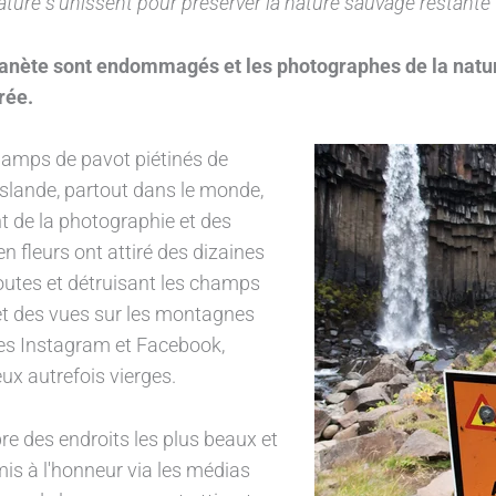
 nature s'unissent pour préserver la nature sauvage restante
planète sont endommagés et les photographes de la natur
rée.
champs de pavot piétinés de
Islande, partout dans le monde,
t de la photographie et des
 fleurs ont attiré des dizaines
routes et détruisant les champs
et des vues sur les montagnes
es Instagram et Facebook,
eux autrefois vierges.
re des endroits les plus beaux et
is à l'honneur via les médias