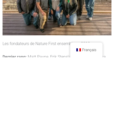
Les fondateurs de Nature First ensemble en 2019
Français
Dernier rang:
Matt Payne, Erik Stensland, Ron Coscorrosa,
David Kingham, Michael Anderson et Tony Litschewski
Premier rang:
Jack Brauer, Scott Bacon, Sarah Marino et
Jennifer Renwick
Nature First est reconnu comme organisme de
bienfaisance public en vertu de la section 501(c)(3) du US