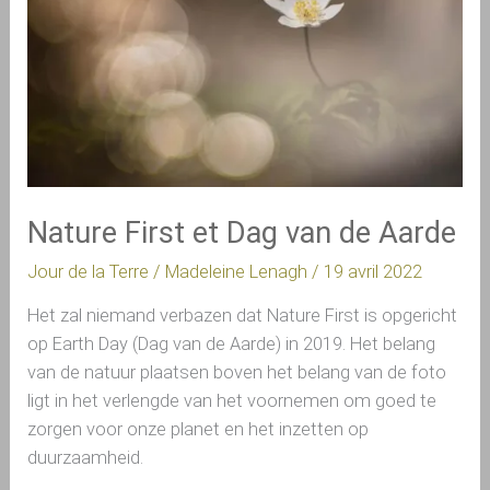
van
de
Aarde
Nature First et Dag van de Aarde
Jour de la Terre
/
Madeleine Lenagh
/
19 avril 2022
Het zal niemand verbazen dat Nature First is opgericht
op Earth Day (Dag van de Aarde) in 2019. Het belang
van de natuur plaatsen boven het belang van de foto
ligt in het verlengde van het voornemen om goed te
zorgen voor onze planet en het inzetten op
duurzaamheid.