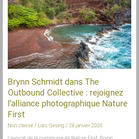
dans
The
Outbound
Collective :
rejoignez
l'alliance
photographique
Nature
First
Brynn Schmidt dans The
Outbound Collective : rejoignez
l'alliance photographique Nature
First
Non classé
/
Lars Gesing
/
28 janvier 2020
L'avocat de la communauté Nature First, Brynn 