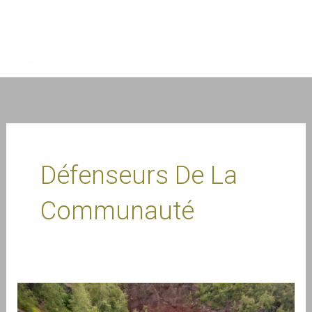
Aller
au
contenu
Défenseurs De La
Communauté
Brynn
Schmidt