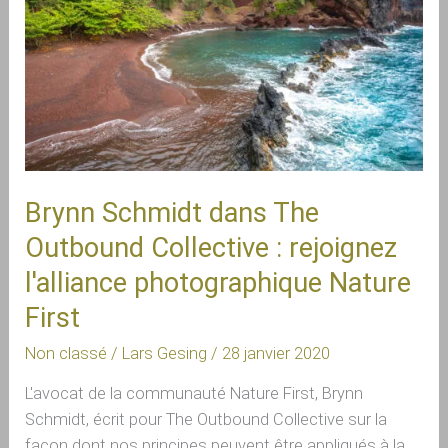
Outbound
Collective :
rejoignez
l'alliance
photographique
Nature
First
Brynn Schmidt dans The
Outbound Collective : rejoignez
l'alliance photographique Nature
First
Non classé
/
Lars Gesing
/
28 janvier 2020
L'avocat de la communauté Nature First, Brynn 
Schmidt, écrit pour The Outbound Collective sur la 
façon dont nos principes peuvent être appliqués à la 