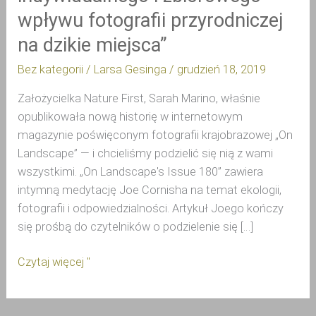
krajobrazie:
wpływu fotografii przyrodniczej
„7
na dzikie miejsca”
zasad
Bez kategorii
/
Larsa Gesinga
/
grudzień 18, 2019
ograniczania
indywidualnego
Założycielka Nature First, Sarah Marino, właśnie
i
opublikowała nową historię w internetowym
zbiorowego
magazynie poświęconym fotografii krajobrazowej „On
wpływu
Landscape” — i chcieliśmy podzielić się nią z wami
fotografii
wszystkimi. „On Landscape's Issue 180” zawiera
przyrodniczej
intymną medytację Joe Cornisha na temat ekologii,
na
fotografii i odpowiedzialności. Artykuł Joego kończy
dzikie
się prośbą do czytelników o podzielenie się […]
miejsca”
Czytaj więcej "