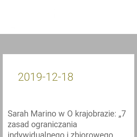
Przejdź
do
treści
2019-12-18
Sarah Marino w O krajobrazie: „7
Sarah
Marino
zasad ograniczania
w
indywidualnego i zbiorowego
O