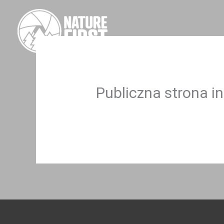
Przejdź
do
treści
Publiczna strona i