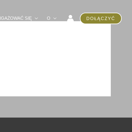
NGAŻOWAĆ SIĘ
O
DOŁĄCZYĆ