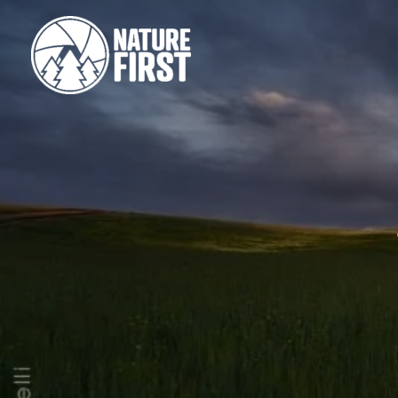
跳
到
内
容