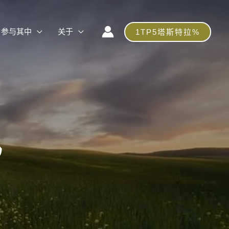
参与其中
关于
1TP5塔斯特拉%
讯