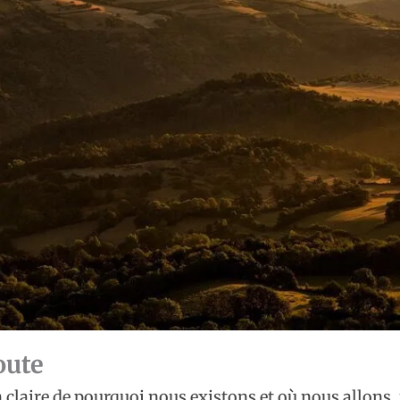
oute
 claire de pourquoi nous existons et où nous allons