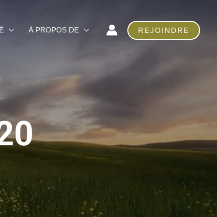
É
À PROPOS DE
REJOINDRE
020