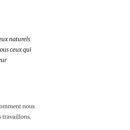
ieux naturels
ous ceux qui
eur
e comment nous
s travaillons.