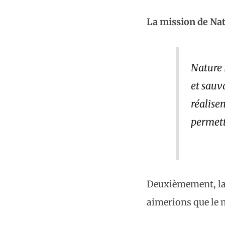
La mission de Nat
Nature 
et sauv
réalise
permett
Deuxièmement, la 
aimerions que le m