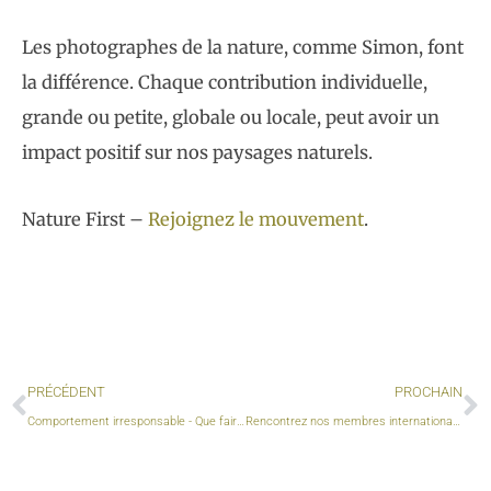
Les photographes de la nature, comme Simon, font
la différence. Chaque contribution individuelle,
grande ou petite, globale ou locale, peut avoir un
impact positif sur nos paysages naturels.
Nature First –
Rejoignez le mouvement
.
Précédent
S
PRÉCÉDENT
PROCHAIN
Comportement irresponsable - Que faire ?
Rencontrez nos membres internationaux ! Aujourd'hui : Emily Endean, Royaume-Uni