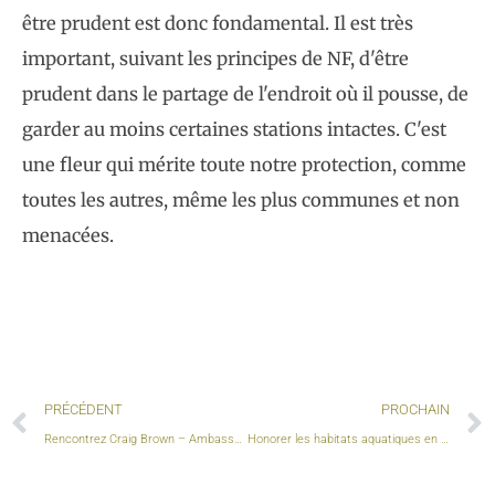
être prudent est donc fondamental. Il est très
important, suivant les principes de NF, d'être
prudent dans le partage de l'endroit où il pousse, de
garder au moins certaines stations intactes. C'est
une fleur qui mérite toute notre protection, comme
toutes les autres, même les plus communes et non
menacées.
Précédent
PRÉCÉDENT
PROCHAIN
Rencontrez Craig Brown – Ambassadeur Nature First
Honorer les habitats aquatiques en tant que photographe de la nature