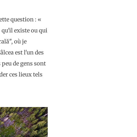
ette question : «
u'il existe ou qui
ală", où je
lcea est l'un des
s peu de gens sont
der ces lieux tels