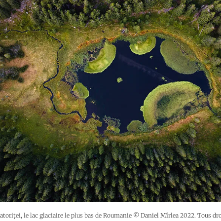
Latoriței, le lac glaciaire le plus bas de Roumanie © Daniel Mîrlea 2022. Tous dro