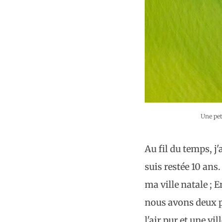
Une pet
Au fil du temps, j'
suis restée 10 an
ma ville natale ; 
nous avons deux p
l'air pur et une vi