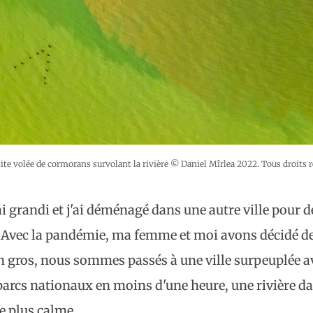
ite volée de cormorans survolant la rivière © Daniel Mîrlea 2022. Tous droits r
ai grandi et j'ai déménagé dans une autre ville pour d
s. Avec la pandémie, ma femme et moi avons décidé d
En gros, nous sommes passés à une ville surpeuplée av
arcs nationaux en moins d'une heure, une rivière dan
lle plus calme.