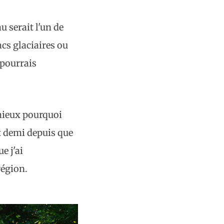
u serait l'un de
acs glaciaires ou
 pourrais
mieux pourquoi
t demi depuis que
e j'ai
région.