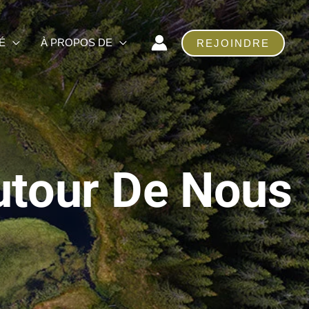
É
À PROPOS DE
REJOINDRE
utour De Nous