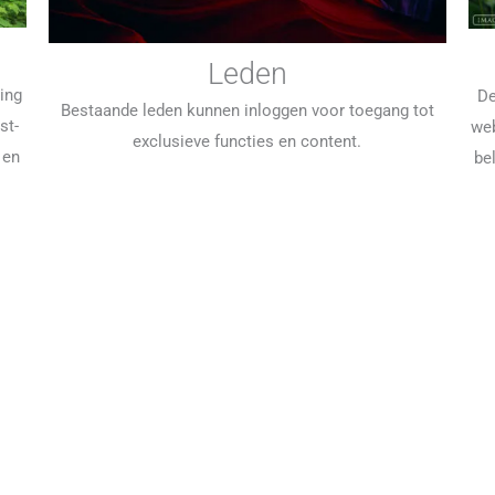
Leden
ging
De
Bestaande leden kunnen inloggen voor toegang tot
st-
web
exclusieve functies en content.
 en
be
Copyright © 2026 Nature First. Alle rechten voorbehouden
Gebruiksvoorwaarden
Privacybeleid
Cookie beleid