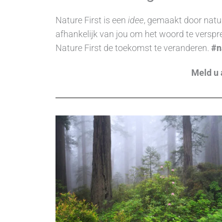
Nature First is een
idee
, gemaakt door natu
afhankelijk van jou om het woord te verspre
Nature First de toekomst te veranderen.
#n
Meld u