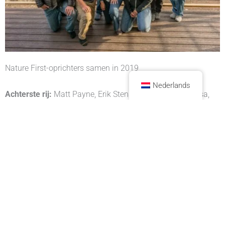
Nature First-oprichters samen in 2019
Nederlands
Achterste rij:
Matt Payne, Erik Stensland, Ron Coscorrosa,
David Kingham, Michael Anderson en Tony Litschewski
Eerste rij:
Jack Brauer, Scott Bacon, Sarah Marino en
Jennifer Renwick
Nature First wordt erkend als een openbare
liefdadigheidsinstelling onder sectie 501(c)(3) van de
Amerikaanse Internal Revenue Service Code.