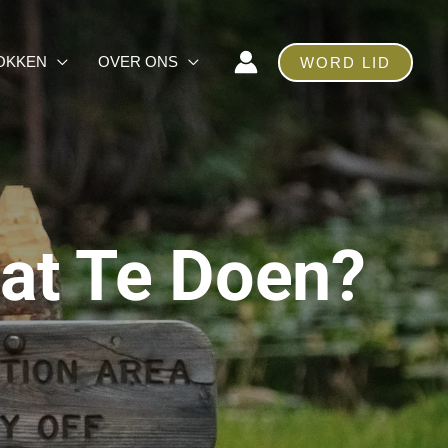
OKKEN
OVER ONS
WORD LID
at Te Doen?