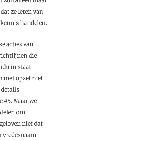
st zou alleen maar
 dat ze leren van
e kennis handelen.
ke acties van
ichtlijnen die
idu in staat
n met opzet niet
 details
pe #5. Maar we
ddelen om
geloven niet dat
in vredesnaam