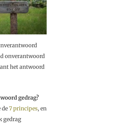
 onverantwoord
hand onverantwoord
 want het antwoord
ntwoord gedrag?
e de
7 principes
, en
jk gedrag