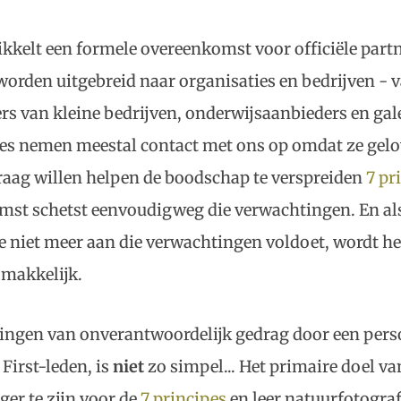
ikkelt een formele overeenkomst voor officiële partn
worden uitgebreid naar organisaties en bedrijven - v
rs van kleine bedrijven, onderwijsaanbieders en gale
es nemen meestal contact met ons op omdat ze gelo
graag willen helpen de boodschap te verspreiden
7 pr
mst schetst eenvoudigweg die verwachtingen. En al
e niet meer aan die verwachtingen voldoet, wordt h
 makkelijk.
ngen van onverantwoordelijk gedrag door een perso
First-leden, is
niet
zo simpel... Het primaire doel va
ger te zijn voor de
7 principes
en leer natuurfotograf