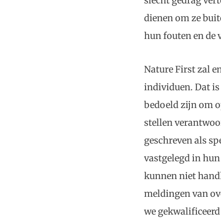
slecht gedrag vert
dienen om ze buite
hun fouten en de v
Nature First zal 
individuen. Dat is
bedoeld zijn om op
stellen verantwoor
geschreven als spe
vastgelegd in hun
kunnen niet hand
meldingen van ove
we gekwalificeerd