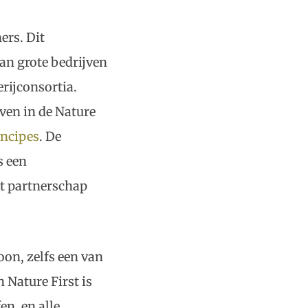
ers. Dit
an grote bedrijven
rijconsortia.
ven in de Nature
incipes
. De
s een
et partnerschap
on, zelfs een van
n Nature First is
en, en alle