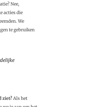
atie? Nee,
e acties die
vreemden. We
ogen te gebruiken
delijke
d ziet?
Als het
en we je aan om het