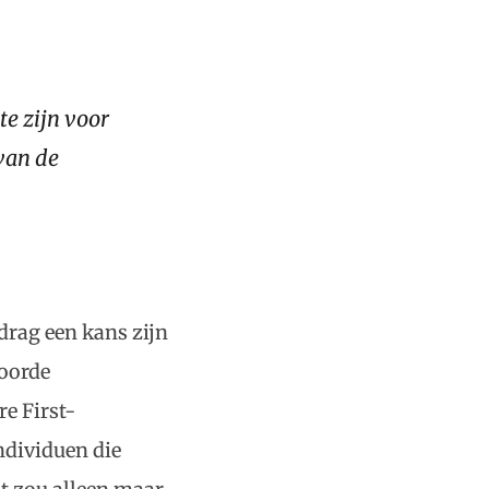
te zijn voor
 van de
drag een kans zijn
woorde
e First-
ndividuen die