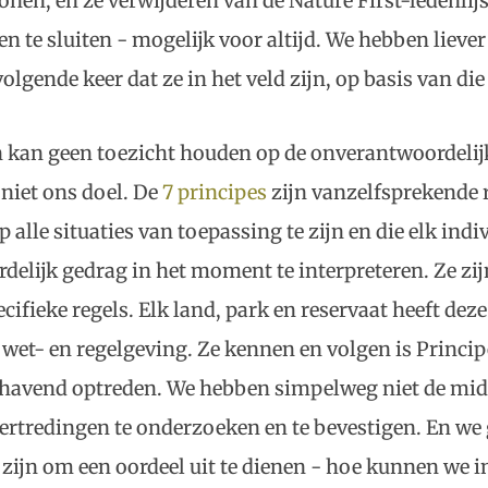
onen, en ze verwijderen van de Nature First-ledenlij
n te sluiten - mogelijk voor altijd. We hebben liever
olgende keer dat ze in het veld zijn, op basis van di
en kan geen toezicht houden op de onverantwoordelij
 niet ons doel. De
7 principes
zijn vanzelfsprekende r
 alle situaties van toepassing te zijn en die elk indiv
delijk gedrag in het moment te interpreteren. Ze zij
cifieke regels. Elk land, park en reservaat heeft deze
 wet- en regelgeving. Ze kennen en volgen is Princi
havend optreden. We hebben simpelweg niet de mi
rtredingen te onderzoeken en te bevestigen. En we 
 zijn om een oordeel uit te dienen - hoe kunnen we 