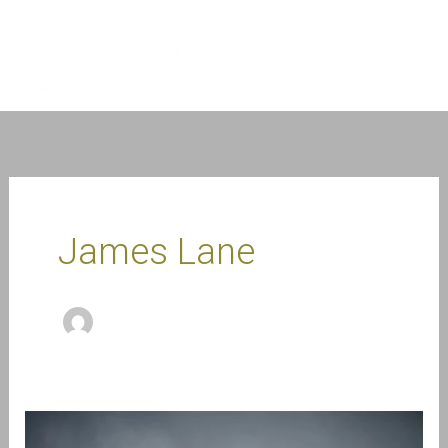
Przejdź
do
treści
James Lane
Dzień