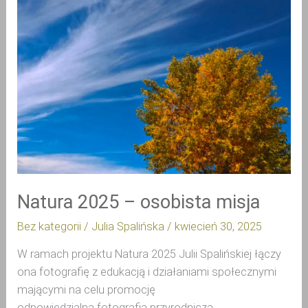
–
osobista
misja
Natura 2025 – osobista misja
Bez kategorii
/
Julia Spalińska
/
kwiecień 30, 2025
W ramach projektu Natura 2025 Julii Spalińskiej łączy
ona fotografię z edukacją i działaniami społecznymi
mającymi na celu promocję
odpowiedzialna fotografia przyrodnicza.