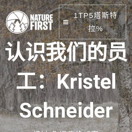
跳
到
1TP5塔斯特
内
容
拉%
认识我们的员
工：Kristel
Schneider