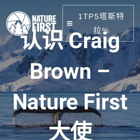
跳
到
1TP5塔斯特
内
容
拉%
认识 Craig
Brown –
Nature First
大使