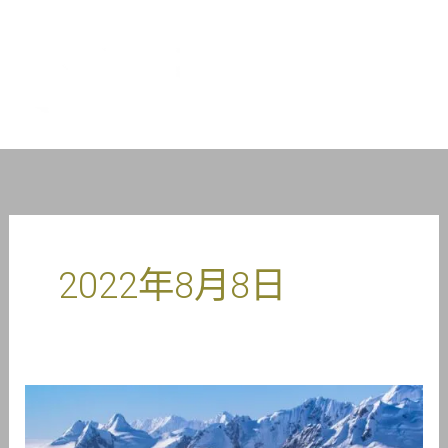
跳
到
1TP5塔斯特
内
容
拉%
2022年8月8日
认
识