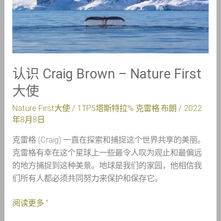
Craig
Brown
–
Nature
First
大
认识 Craig Brown – Nature First
使
大使
Nature First大使
/ 1TP5塔斯特拉%
克雷格·布朗
/
2022
年8月8日
克雷格 (Craig) 一直在探索和捕捉这个世界共享的美丽。
克雷格有幸在这个星球上一些最令人叹为观止和最偏远
的地方捕捉到这种美景。地球是我们的家园，他相信我
们所有人都必须共同努力来保护和保存它。
阅读更多 ”