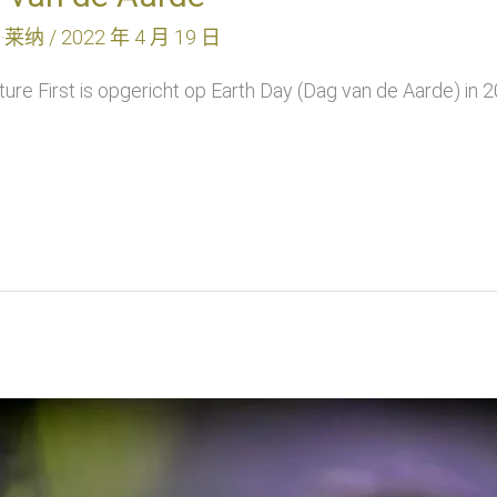
·莱纳
/
2022 年 4 月 19 日
ture First is opgericht op Earth Day (Dag van de Aarde) 