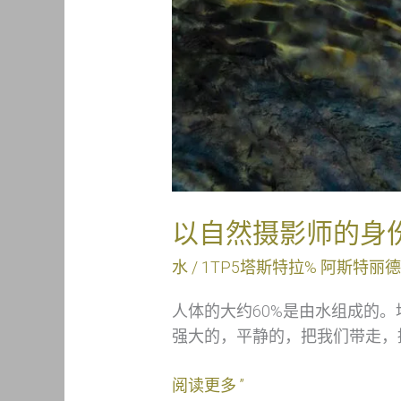
以自然摄影师的身
水
/ 1TP5塔斯特拉%
阿斯特丽德
人体的大约60%是由水组成的。
强大的，平静的，把我们带走，
阅读更多 ”