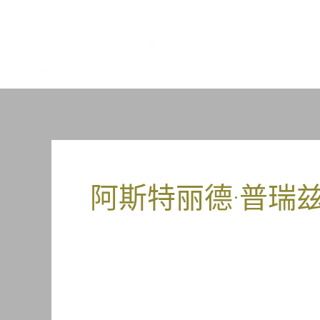
跳
到
内
容
阿斯特丽德·普瑞