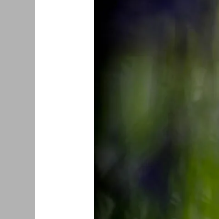
球
日
——
荷
兰