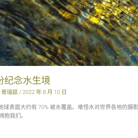
份纪念水生境
·普瑞兹
/
2022 年 8 月 10 日
地球表面大约有 70% 被水覆盖。难怪水对世界各地的
拥抱我们。