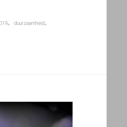
in 2019。 duurzaamheid。