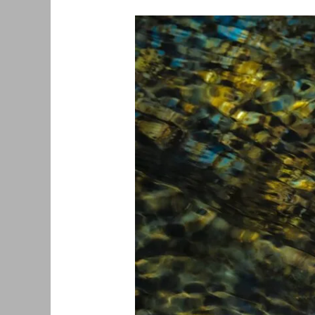
以
自
然
摄
影
师
的
身
份
纪
念
水
生
境