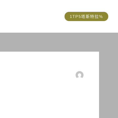
参与其中
关于
1TP5塔斯特拉%