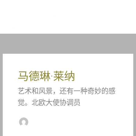
跳
到
1TP5塔斯特拉%
内
容
马德琳·莱纳
艺术和风景，还有一种奇妙的感
觉。北欧大使协调员