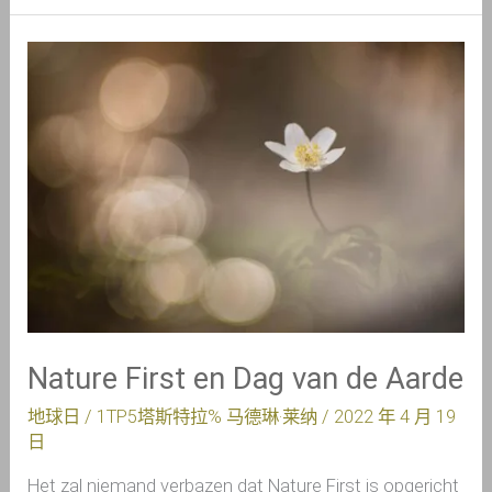
Nature
First
en
Dag
van
de
Aarde
Nature First en Dag van de Aarde
地球日
/ 1TP5塔斯特拉%
马德琳·莱纳
/
2022 年 4 月 19
日
Het zal niemand verbazen dat Nature First is opgericht