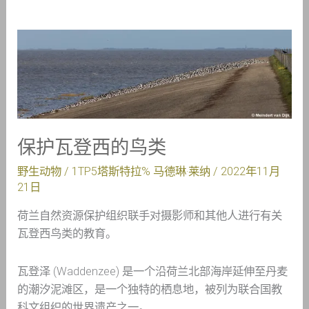
保
护
瓦
登
西
的
保护瓦登西的鸟类
鸟
类
野生动物
/ 1TP5塔斯特拉%
马德琳·莱纳
/
2022年11月
21日
荷兰自然资源保护组织联手对摄影师和其他人进行有关
瓦登西鸟类的教育。
瓦登泽 (Waddenzee) 是一个沿荷兰北部海岸延伸至丹麦
的潮汐泥滩区，是一个独特的栖息地，被列为联合国教
科文组织的世界遗产之一。