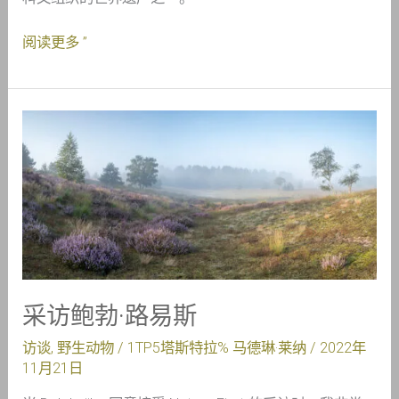
阅读更多 ”
采
访
鲍
勃
·
路
易
斯
采访鲍勃·路易斯
访谈
,
野生动物
/ 1TP5塔斯特拉%
马德琳·莱纳
/
2022年
11月21日