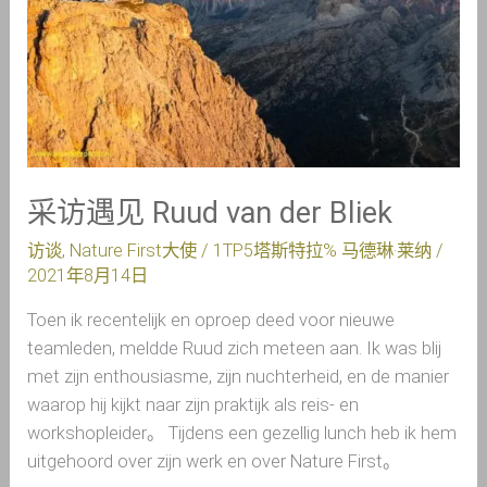
Ruud
van
der
Bliek
采访遇见 Ruud van der Bliek
访谈
,
Nature First大使
/ 1TP5塔斯特拉%
马德琳·莱纳
/
2021年8月14日
Toen ik recentelijk en oproep deed voor nieuwe
teamleden, meldde Ruud zich meteen aan. Ik was blij
met zijn enthousiasme, zijn nuchterheid, en de manier
waarop hij kijkt naar zijn praktijk als reis- en
workshopleider。 Tijdens een gezellig lunch heb ik hem
uitgehoord over zijn werk en over Nature First。