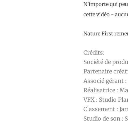
N'importe qui peut
cette vidéo - aucun
Nature First remer
Crédits:
Société de produ
Partenaire créat
Associé gérant 
Réalisatrice : M
VFX : Studio Pl
Classement : J
Studio de son :