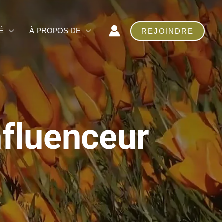
É
À PROPOS DE
REJOINDRE
nfluenceur