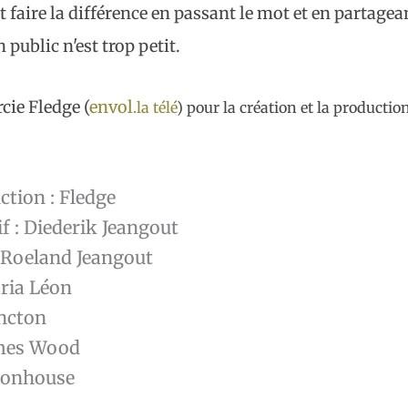
 faire la différence en passant le mot et en partag
 public n'est trop petit.
cie Fledge (
envol
.la télé
) pour la création et la productio
ction : Fledge
if : Diederik Jeangout
: Roeland Jeangout
aria Léon
ancton
ames Wood
 Sonhouse