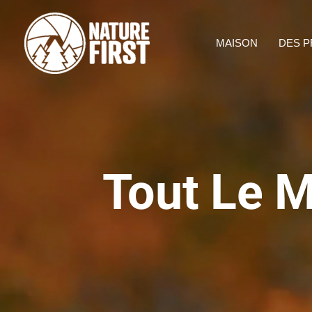
Aller
au
MAISON
DES P
contenu
Tout Le M