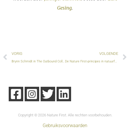
Gesing
.
Vorige
VORIG
VOLGENDE
Brynn Schmidt in The Outbound Collective: Word lid van de Nature First Photography Alliance
De Nature First-principes in natuurfotografie
Copyright © 2026 Nature First. Alle rechten voorbehouden.
Gebruiksvoorwaarden