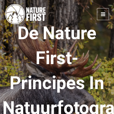
Doorgaan
naar
artikel
De Nature
First-
Principes In
Natuurfotogra