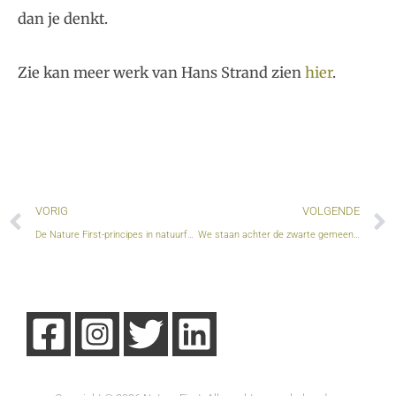
dan je denkt.
Zie kan meer werk van Hans Strand zien
hier
.
Vorige
VORIG
VOLGENDE
De Nature First-principes in natuurfotografie
We staan achter de zwarte gemeenschap in de VS