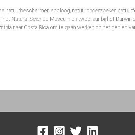
nse natuurbeschermer, ecoloog, natuuronderzoeker, natuurf
ij het Natural Science Museum en twee jaar bij het Darwinio
 Cynthia naar Costa Rica om te gaan werken op het gebied 