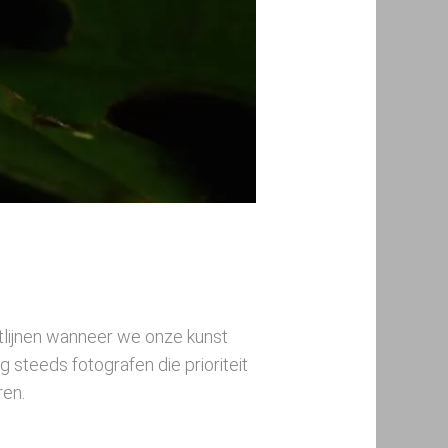
tlijnen wanneer we onze kunst
g steeds fotografen die prioriteit
ren.