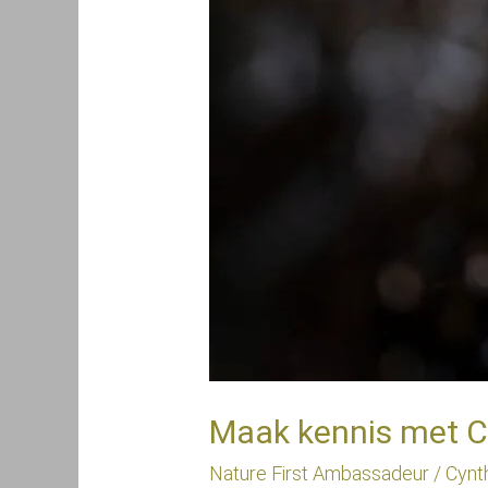
Maak kennis met C
Nature First Ambassadeur
/
Cynt