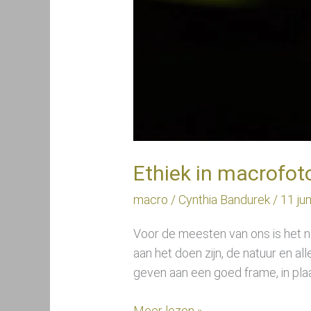
Ethiek in macrofot
macro
/
Cynthia Bandurek
/
11 ju
Voor de meesten van ons is het n
aan het doen zijn, de natuur en al
geven aan een goed frame, in plaa
Meer lezen »