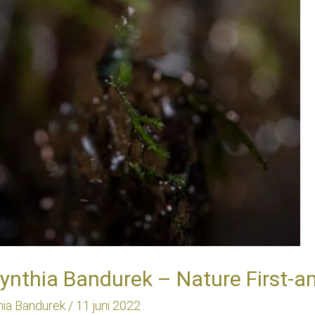
ynthia Bandurek – Nature First-
hia Bandurek
/
11 juni 2022