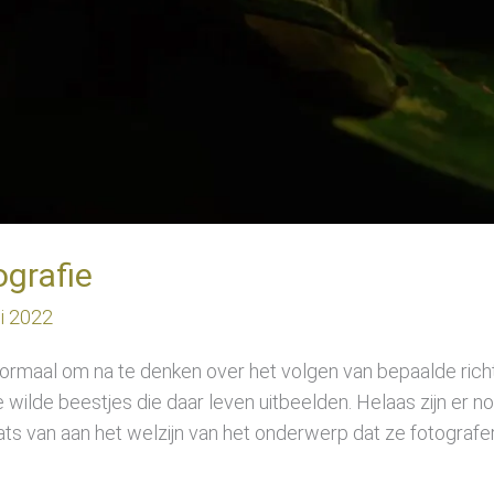
ografie
ni 2022
ormaal om na te denken over het volgen van bepaalde rich
le wilde beestjes die daar leven uitbeelden. Helaas zijn er no
ts van aan het welzijn van het onderwerp dat ze fotografe