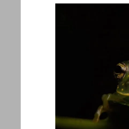
Ethiek
in
macrofotografie