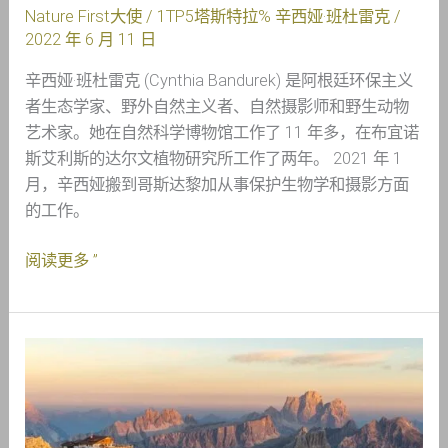
Nature First大使
/ 1TP5塔斯特拉%
辛西娅·班杜雷克
/
2022 年 6 月 11 日
辛西娅·班杜雷克 (Cynthia Bandurek) 是阿根廷环保主义
者生态学家、野外自然主义者、自然摄影师和野生动物
艺术家。她在自然科学博物馆工作了 11 年多，在布宜诺
斯艾利斯的达尔文植物研究所工作了两年。 2021 年 1
月，辛西娅搬到哥斯达黎加从事保护生物学和摄影方面
的工作。
阅读更多 ”
采
访
遇
见