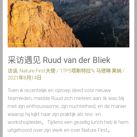
Ruud
van
der
Bliek
采访遇见 Ruud van der Bliek
访谈
,
Nature First大使
/ 1TP5塔斯特拉%
马德琳·莱纳
/
2021年8月14日
Toen ik recentelijk en oproep deed voor nieuwe
teamleden, meldde Ruud zich meteen aan. Ik was blij
met zijn enthousiasme, zijn nuchterheid, en de manier
waarop hij kijkt naar zijn praktijk als reis- en
workshopleider。 Tijdens een gezellig lunch heb ik hem
uitgehoord over zijn werk en over Nature First。