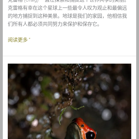
克雷格有幸在这个星球上一些最令人叹为观止和最偏远
的地方捕捉到这种美景。地球是我们的家园，他相信我
们所有人都必须共同努力来保护和保存它。
阅读更多 ”
认
识
Cynthia
Bandurek
–
Nature
First
大
使