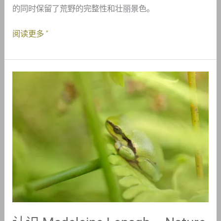
的同时保留了荒野的完整性和壮丽景色。
阅读更多 ”
认
识
Madeleine
Lenagh
–
Nature
First
大
使