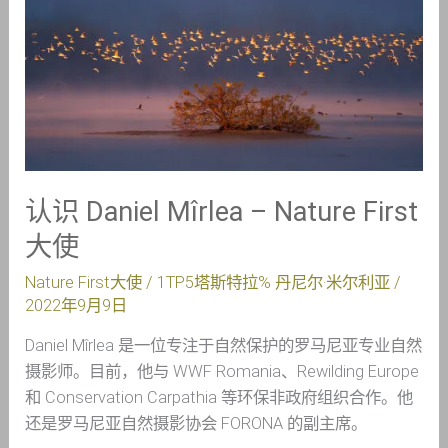
Daniel
Mîrlea
–
Nature
First
大
使
认识 Daniel Mîrlea – Nature First
大使
Nature First大使
/ 1TP5塔斯特拉%
丹尼尔·米尔利亚
/
2022年9月9日
Daniel Mîrlea 是一位专注于自然保护的罗马尼亚专业自然
摄影师。目前，他与 WWF Romania、Rewilding Europe
和 Conservation Carpathia 等环保非政府组织合作。他
还是罗马尼亚自然摄影协会 FORONA 的副主席。