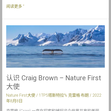
阅读更多 ”
认
识
Craig
Brown
–
Nature
First
大
认识 Craig Brown – Nature First
使
大使
Nature First大使
/ 1TP5塔斯特拉%
克雷格·布朗
/
2022
年8月8日
克雷格 (Craig) 一直在探索和捕捉这个世界共享的美丽。