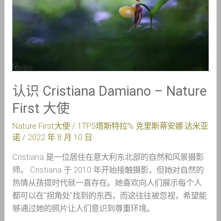
Nature
First
大
使
认识 Cristiana Damiano – Nature
First 大使
Nature First大使
/ 1TP5塔斯特拉%
克里斯蒂安娜·达米亚
诺
/
2022 年 8 月 10 日
Cristiana 是一位居住在意大利东北部的自然和风景摄影
师。 Cristiana 于 2010 年开始接触摄影，但她对自然的
热情从孩提时代就一直存在。她喜欢向人们展示每个人
都可以在“拐角处”找到的东西，而这往往被忽视，希望能
够通过她的照片让人们意识到尊重环境。