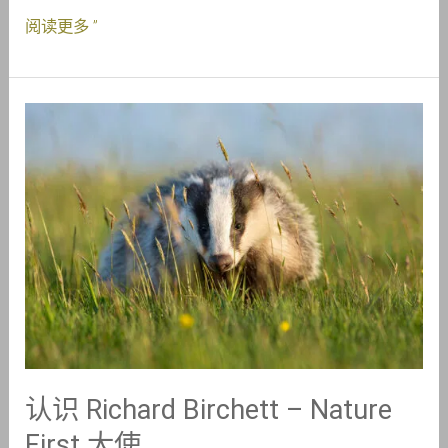
阅读更多 ”
认
识
Richard
Birchett
–
Nature
First
大
使
认识 Richard Birchett – Nature
First 大使