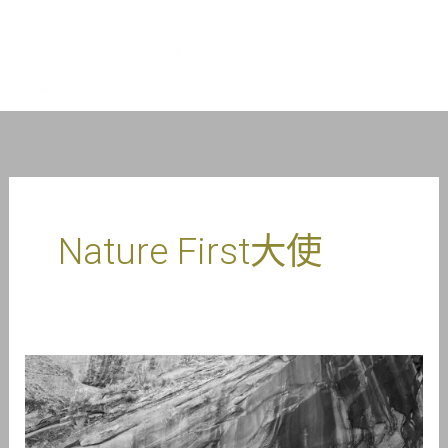
跳
到
1TP5塔斯特拉%
内
容
Nature First大使
认
识
Jonathan
Fearer