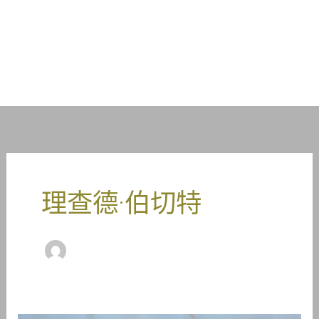
跳
到
1TP5塔斯特
内
容
拉%
理查德·伯切特