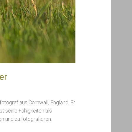
er
zfotograf aus Cornwall, England. Er
st seine Fähigkeiten als
en und zu fotografieren.