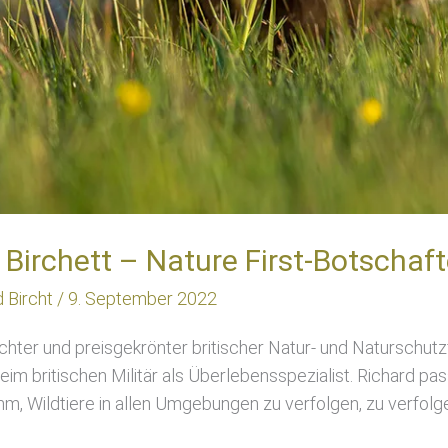
 Birchett – Nature First-Botschaft
d Bircht
/
9. September 2022
lichter und preisgekrönter britischer Natur- und Naturschut
im britischen Militär als Überlebensspezialist. Richard pas
hm, Wildtiere in allen Umgebungen zu verfolgen, zu verfolg