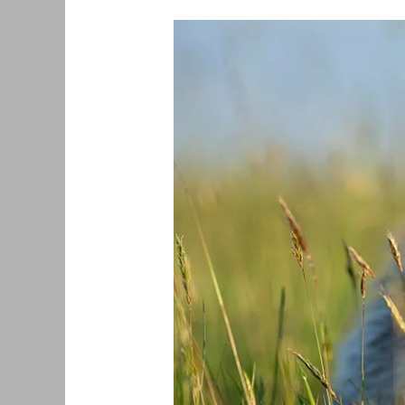
Treffen
Sie
Richard
Birchett
–
Nature
First-
Botschafter