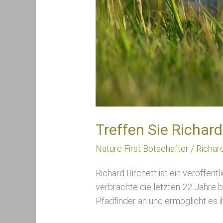
Treffen Sie Richard
Nature First Botschafter
/
Richar
Richard Birchett ist ein veröffent
verbrachte die letzten 22 Jahre be
Pfadfinder an und ermöglicht es i